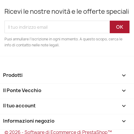
Ricevi le nostre novità e le offerte speciali
Puoi annullare l'iscrizione in ogni momento. A questo scopo, cerca le
info di contatto nelle note legali.
Prodotti

Il Ponte Vecchio

Il tuo account

Informazioni negozio
keyboard_arrow_down
© 2026 - Software di Ecommerce di PrestaShop™