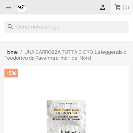
shopping_cart


(0)
search
Home
UNA CARROZZA TUTTA D'ORO. La leggenda di
Teodorico da Ravenna ai mari del Nord
-5%