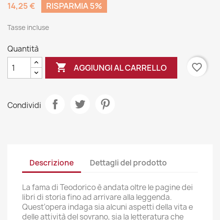
14,25 €
RISPARMIA 5%
Tasse incluse
Quantità

favorite_border
AGGIUNGI AL CARRELLO
Condividi
Descrizione
Dettagli del prodotto
La fama di Teodorico è andata oltre le pagine dei
libri di storia fino ad arrivare alla leggenda.
Quest’opera indaga sia alcuni aspetti della vita e
delle attività del sovrano, sia la letteratura che