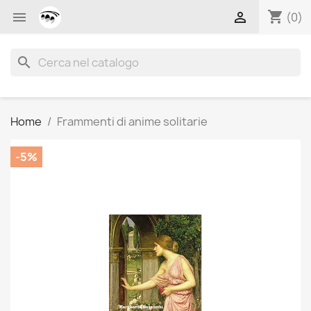
shopping_cart


(0)
search
Home
Frammenti di anime solitarie
-5%