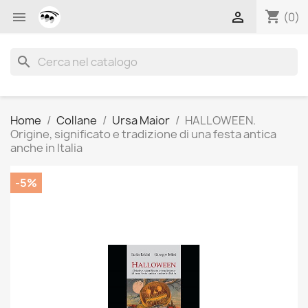
shopping_cart


(0)
search
Home
Collane
Ursa Maior
HALLOWEEN.
Origine, significato e tradizione di una festa antica
anche in Italia
-5%