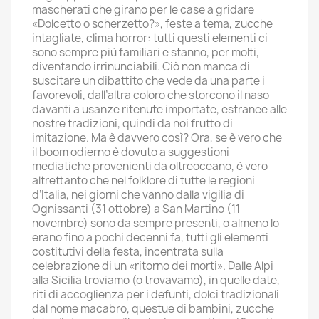
mascherati che girano per le case a gridare
«Dolcetto o scherzetto?», feste a tema, zucche
intagliate, clima horror: tutti questi elementi ci
sono sempre più familiari e stanno, per molti,
diventando irrinunciabili. Ciò non manca di
suscitare un dibattito che vede da una parte i
favorevoli, dall’altra coloro che storcono il naso
davanti a usanze ritenute importate, estranee alle
nostre tradizioni, quindi da noi frutto di
imitazione. Ma è davvero così? Ora, se è vero che
il boom odierno è dovuto a suggestioni
mediatiche provenienti da oltreoceano, è vero
altrettanto che nel folklore di tutte le regioni
d’Italia, nei giorni che vanno dalla vigilia di
Ognissanti (31 ottobre) a San Martino (11
novembre) sono da sempre presenti, o almeno lo
erano fino a pochi decenni fa, tutti gli elementi
costitutivi della festa, incentrata sulla
celebrazione di un «ritorno dei morti». Dalle Alpi
alla Sicilia troviamo (o trovavamo), in quelle date,
riti di accoglienza per i defunti, dolci tradizionali
dal nome macabro, questue di bambini, zucche