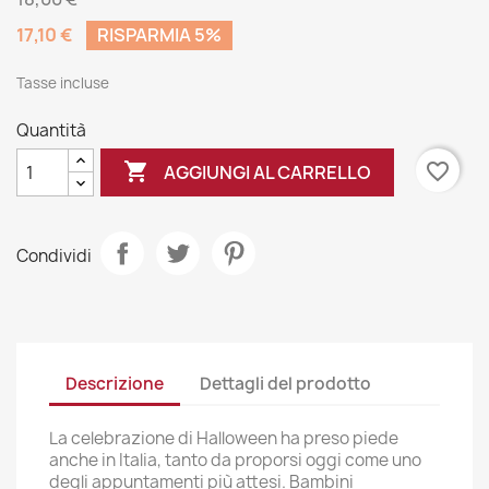
17,10 €
RISPARMIA 5%
Tasse incluse
Quantità

favorite_border
AGGIUNGI AL CARRELLO
Condividi
Descrizione
Dettagli del prodotto
La celebrazione di Halloween ha preso piede
anche in Italia, tanto da proporsi oggi come uno
degli appuntamenti più attesi. Bambini