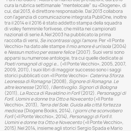
cura la rubrica settimanale “mentelocale” su «Diogene», di
cui, dal 2013, è direttore responsabile. Dal 2013 collabora
con l’agenzia di comunicazione integrata PubliOne, inoltre
tra il 2014 e il 2016 è stato addetto stampa della squadra
di volley femminile forlivese, che milita nei campionati
nazionali di serie A.Nel 2003 ha pubblicato la prima
raccolta di versi,
Se incontrassi oggi l’amore
. Per «Il Ponte
Vecchio» ha dato alle stampe
Il mio amore è un’isola
(2004)
e
Nessun motivo per essere felice
(2007). Suoi versi sono
apparsi su numerose antologie, tra cui quelle dedicate ai
Poeti romagnoli di oggi e…
(«Il Ponte Vecchio», 2005, 2007,
2009, 2011), I suoi libri di maggior successo sono i saggi
storici pubblicati con «Il Ponte Vecchio»:
Caterina Sforza.
Leonessa di Romagna
(2008),
Signore di Romagna. Le
altre leonesse
(2010),
I Bentivoglio. Signori di Bologna
(2011),
La Rocca di Ravaldino in Forlì
(2012).
Personaggi di
Forlì. Uomini e donne tra Otto e Novecento
(«Il Ponte
Vecchio», 2013),
Terra del Sole. Guida alla città fortezza
medicea
(Diogene Books, 2014),
I giorni che sconvolsero
Forlì
(«Il Ponte Vecchio», 2014),
Personaggi di Forlì II.
Uomini e donne tra Otto e Novecento
(«Il Ponte Vecchio»,
2015).Nel 2014, insieme agli storici Sergio Spada e Mario