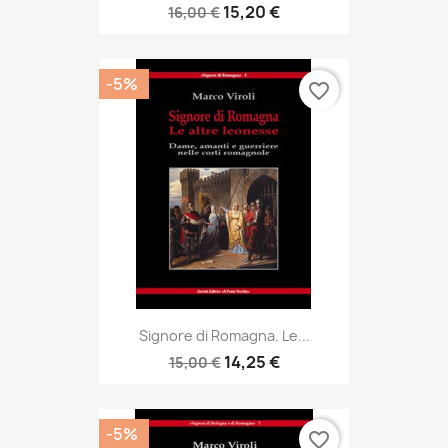
15,20 €
16,00 €
-5%
favorite_border
Signore di Romagna. Le...
14,25 €
15,00 €
-5%
favorite_border