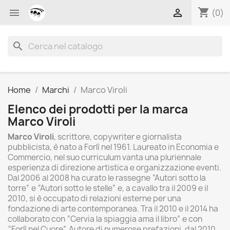
shopping_cart


(0)
search
Home
Marchi
Marco Viroli
Elenco dei prodotti per la marca
Marco Viroli
Marco Viroli
, scrittore, copywriter e giornalista
pubblicista, è nato a Forlì nel 1961. Laureato in Economia e
Commercio, nel suo curriculum vanta una pluriennale
esperienza di direzione artistica e organizzazione eventi.
Dal 2006 al 2008 ha curato le rassegne “Autori sotto la
torre” e “Autori sotto le stelle” e, a cavallo tra il 2009 e il
2010, si è occupato di relazioni esterne per una
fondazione di arte contemporanea. Tra il 2010 e il 2014 ha
collaborato con “Cervia la spiaggia ama il libro” e con
“Forlì nel Cuore”. Autore di numerose prefazioni, dal 2010