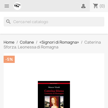
shopping_cart


(0)
search
Home
Collane
«Signori di Romagna»
Caterina
Sforza. Leonessa di Romagna
-5%