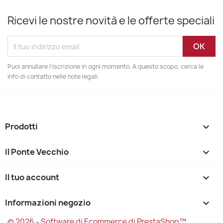
Ricevi le nostre novità e le offerte speciali
Puoi annullare l'iscrizione in ogni momento. A questo scopo, cerca le
info di contatto nelle note legali.
Prodotti

Il Ponte Vecchio

Il tuo account

Informazioni negozio
keyboard_arrow_down
© 2026 - Software di Ecommerce di PrestaShop™