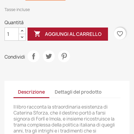
Tasse incluse
Quantità

favorite_border
AGGIUNGI AL CARRELLO
Condividi
Descrizione
Dettagli del prodotto
Il libro racconta la straordinaria esistenza di
Caterina Sforza, che il destino portò a farsi
signora di Forlì e Imola, e insieme ricostruisce la
trama complessa della politica italiana di quegli
anni, tra gli intrighi e i tradimenti che si