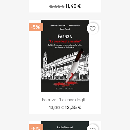
11,40 €
12,00 €
-5%
favorite_border
Faenza. “La cava degli...
12,35 €
13,00 €
-5%