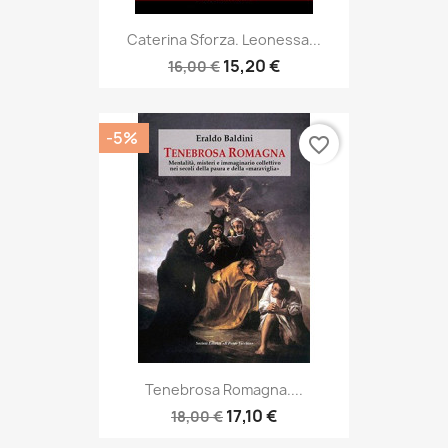
Caterina Sforza. Leonessa...
15,20 €
16,00 €
-5%
favorite_border
Tenebrosa Romagna....
17,10 €
18,00 €