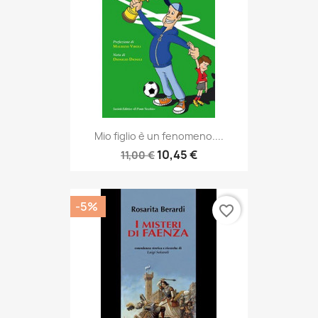
Mio figlio è un fenomeno....
10,45 €
11,00 €
-5%
favorite_border