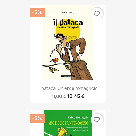
-5%
favorite_border
Il pataca. Un eroe romagnolo
10,45 €
11,00 €
-5%
favorite_border