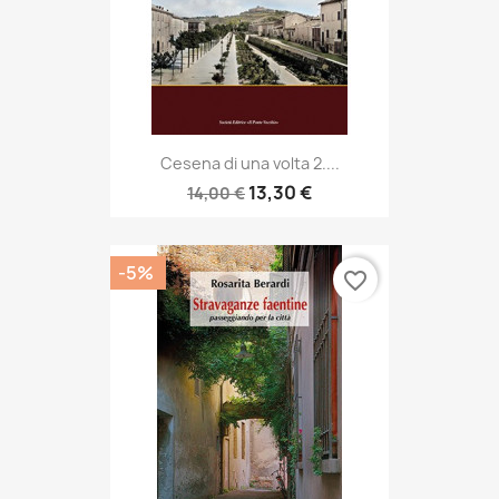
Cesena di una volta 2....
13,30 €
14,00 €
-5%
favorite_border