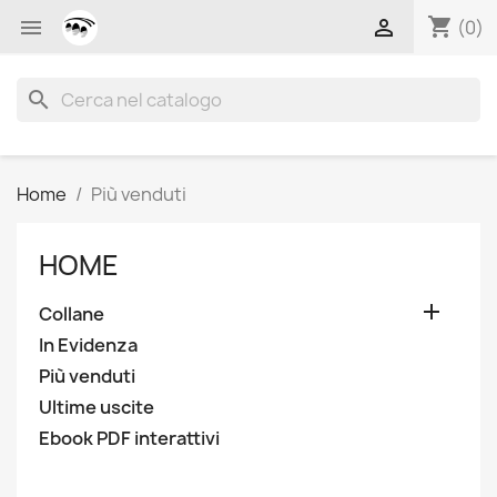
shopping_cart


(0)
search
Home
Più venduti
HOME

Collane
In Evidenza
Più venduti
Ultime uscite
Ebook PDF interattivi