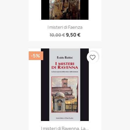
I misteri di Faenza
9,50 €
10,00 €
-5%
favorite_border
I misteri di Ravenna. La...