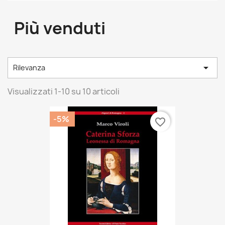
Più venduti

Rilevanza
Visualizzati 1-10 su 10 articoli
-5%
favorite_border