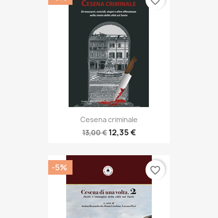
favorite_border
Cesena criminale
12,35 €
13,00 €
-5%
favorite_border